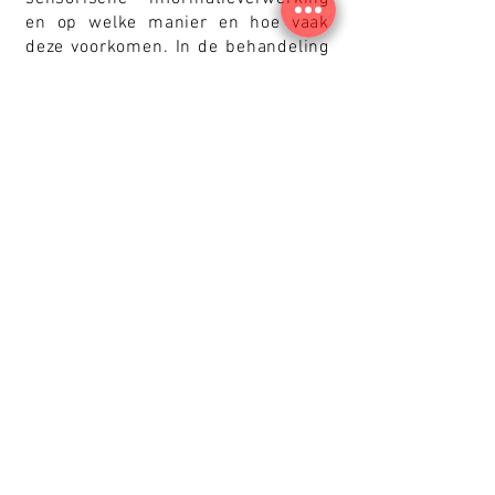
en op welke manier en hoe vaak
deze voorkomen. In de behandeling
worden logopedische oefeningen en
oefeningen voor de sensorische
informatieverwerking
gecombineerd. Hierbij wordt er op
een speelse manier met veel
verschillende materialen gewerkt,
waarbij er steeds op verschillende
manieren aanspraak wordt gedaan
op de zintuigen. Ook worden er tips
en adviezen gegeven aan ouders
voor in de thuissituatie. Er wordt
vaak samengewerkt met een
kinderfysiotherapeut.